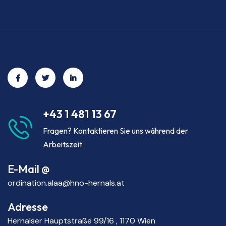
+43 1 481 13 67
Fragen? Kontaktieren Sie uns während der
Arbeitszeit
E-Mail @
ordination.alaa@hno-hernals.at
Adresse
Hernalser Hauptstraße 99/16 , 1170 Wien