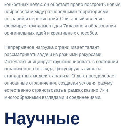
конкретных целях, он обретает право построить новые
нейросвязи между разнородными территориями
познаний и переживаний. Описанный явление
формирует фундамент для 7к казино и образования
оригинальных идей и креативных способов.
Непрерывное нагрузка ограничивает талант
рассматривать задачи из разными ракурсами.
Интеллект инициирует функционировать в состоянии
ограниченного взгляда, фокусируясь лишь на
стандартных моделях анализа. Отдых преодолевает
описанные ограничения, создавая условия разуму
естественно странствовать в рамках казино 7к и
многообразными взглядами и соединениями.
Научные