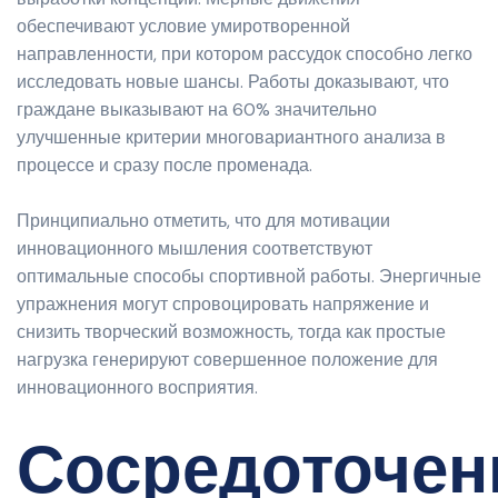
обеспечивают условие умиротворенной
направленности, при котором рассудок способно легко
исследовать новые шансы. Работы доказывают, что
граждане выказывают на 60% значительно
улучшенные критерии многовариантного анализа в
процессе и сразу после променада.
Принципиально отметить, что для мотивации
инновационного мышления соответствуют
оптимальные способы спортивной работы. Энергичные
упражнения могут спровоцировать напряжение и
снизить творческий возможность, тогда как простые
нагрузка генерируют совершенное положение для
инновационного восприятия.
Сосредоточен