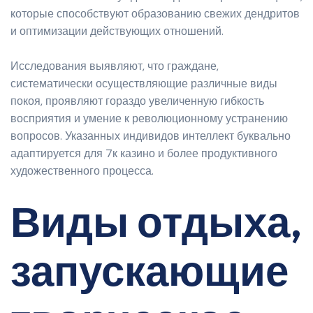
которые способствуют образованию свежих дендритов
и оптимизации действующих отношений.
Исследования выявляют, что граждане,
систематически осуществляющие различные виды
покоя, проявляют гораздо увеличенную гибкость
восприятия и умение к революционному устранению
вопросов. Указанных индивидов интеллект буквально
адаптируется для 7к казино и более продуктивного
художественного процесса.
Виды отдыха,
запускающие