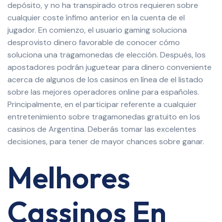
depósito, y no ha transpirado otros requieren sobre
cualquier coste ínfimo anterior en la cuenta de el
jugador. En comienzo, el usuario gaming soluciona
desprovisto dinero favorable de conocer cómo
soluciona una tragamonedas de elección. Después, los
apostadores podrán juguetear para dinero conveniente
acerca de algunos de los casinos en línea de el listado
sobre las mejores operadores online para españoles.
Principalmente, en el participar referente a cualquier
entretenimiento sobre tragamonedas gratuito en los
casinos de Argentina. Deberás tomar las excelentes
decisiones, para tener de mayor chances sobre ganar.
Melhores
Cassinos En