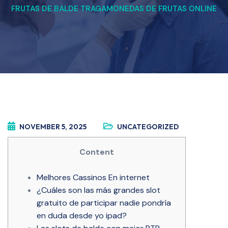
FRUTAS DE BALDE TRAGAMONEDAS DE FRUTAS ONLINE
NOVEMBER 5, 2025
UNCATEGORIZED
Content
Melhores Cassinos En internet
¿Cuáles son las más grandes slot
gratuito de participar nadie pondrí­a
en duda desde yo ipad?