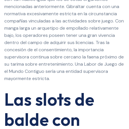
mencionadas anteriormente. Gibraltar cuenta con una
normativa excesivamente estricta en la circunstancia
compañías vinculadas a las actividades sobre juego. Con
manga larga un arquetipo de empollado relativamente
bajo, los operadores poseen tener una gran vivencia
dentro del campo de adquirir sus licencias. Tras la
concesión de el consentimiento, la importancia
supervisora continua sobre cercano la faena próximo de
su tarima sobre entretenimiento. Una Labor de Juego de
el Mundo Contiguo serí­a una entidad supervisora
mayormente estricta.
Las slots de
balde con