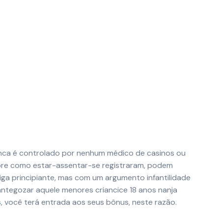
unca é controlado por nenhum médico de casinos ou
obre como estar-assentar-se registraram, podem
a principiante, mas com um argumento infantilidade
antegozar aquele menores criancice 18 anos nanja
os, você terá entrada aos seus bônus, neste razão.