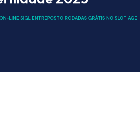
ON-LINE SIGL ENTREPOSTO RODADAS GRÁTIS NO SLOT AGE