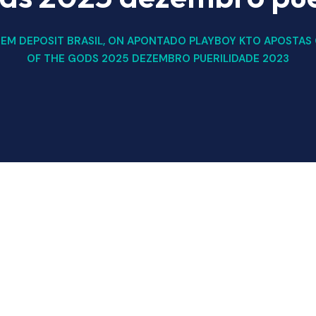
EM DEPOSIT BRASIL, ON APONTADO PLAYBOY KTO APOSTAS 
OF THE GODS 2025 DEZEMBRO PUERILIDADE 2023