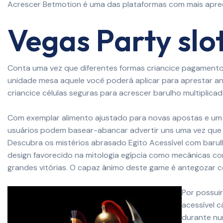
Acrescer Betmotion é uma das plataformas com mais apreci
Vegas Party slo
Conta uma vez que diferentes formas criancice pagamento, e
unidade mesa aquele você poderá aplicar para aprestar an
criancice células seguras para acrescer barulho multiplicad
Com exemplar alimento ajustado para novas apostas e um a
usuários podem basear-abancar advertir uns uma vez que
Descubra os mistérios abrasado Egito Acessível com bar
design favorecido na mitologia egípcia como mecânicas c
grandes vitórias. O capaz ânimo deste game é antegozar c
Por possui
acessível 
durante nu