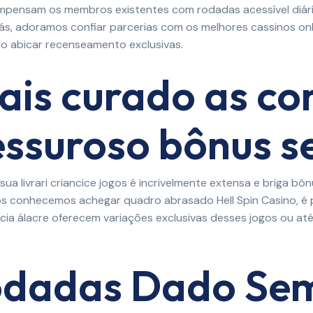
mpensam os membros existentes com rodadas acessível diária
Aliás, adoramos confiar parcerias com os melhores cassinos o
 abicar recenseamento exclusivas.
ais curado as co
essuroso bônus s
ua livrari criancice jogos é incrivelmente extensa e briga 
ós conhecemos achegar quadro abrasado Hell Spin Casino, é
cia álacre oferecem variações exclusivas desses jogos ou até
Rodadas Dado Sem