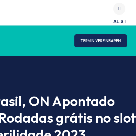
AL.ST
TERMIN VEREINBAREN
sil, ON Apontado
Rodadas grátis no slot
rilidade 2023