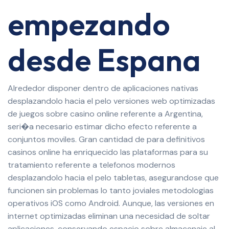
empezando
desde Espana
Alrededor disponer dentro de aplicaciones nativas
desplazandolo hacia el pelo versiones web optimizadas
de juegos sobre casino online referente a Argentina,
seri�a necesario estimar dicho efecto referente a
conjuntos moviles. Gran cantidad de para definitivos
casinos online ha enriquecido las plataformas para su
tratamiento referente a telefonos modernos
desplazandolo hacia el pelo tabletas, asegurandose que
funcionen sin problemas lo tanto joviales metodologias
operativos iOS como Android. Aunque, las versiones en
internet optimizadas eliminan una necesidad de soltar
aplicaciones, conservando espacio sobre almacenaje al