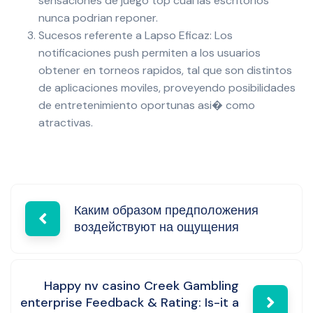
sensaciones de juego top cual las escritorios
nunca podrian reponer.
Sucesos referente a Lapso Eficaz: Los
notificaciones push permiten a los usuarios
obtener en torneos rapidos, tal que son distintos
de aplicaciones moviles, proveyendo posibilidades
de entretenimiento oportunas asi� como
atractivas.
Post
Каким образом предположения
воздействуют на ощущения
navigation
Happy nv casino Creek Gambling
enterprise Feedback & Rating: Is-it a