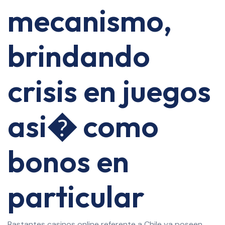
mecanismo,
brindando
crisis en juegos
asi� como
bonos en
particular
Bastantes casinos online referente a Chile ya poseen