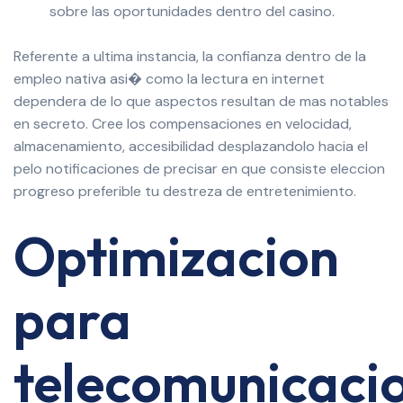
sobre las oportunidades dentro del casino.
Referente a ultima instancia, la confianza dentro de la
empleo nativa asi� como la lectura en internet
dependera de lo que aspectos resultan de mas notables
en secreto. Cree los compensaciones en velocidad,
almacenamiento, accesibilidad desplazandolo hacia el
pelo notificaciones de precisar en que consiste eleccion
progreso preferible tu destreza de entretenimiento.
Optimizacion
para
telecomunicaci