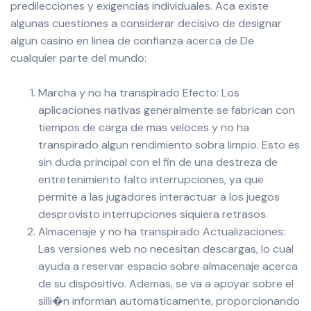
predilecciones y exigencias individuales. Aca existe
algunas cuestiones a considerar decisivo de designar
algun casino en linea de confianza acerca de De
cualquier parte del mundo:
Marcha y no ha transpirado Efecto: Los
aplicaciones nativas generalmente se fabrican con
tiempos de carga de mas veloces y no ha
transpirado algun rendimiento sobra limpio. Esto es
sin duda principal con el fin de una destreza de
entretenimiento falto interrupciones, ya que
permite a las jugadores interactuar a los juegos
desprovisto interrupciones siquiera retrasos.
Almacenaje y no ha transpirado Actualizaciones:
Las versiones web no necesitan descargas, lo cual
ayuda a reservar espacio sobre almacenaje acerca
de su dispositivo. Ademas, se va a apoyar sobre el
silli�n informan automaticamente, proporcionando