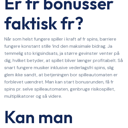
Er fr bonusser
faktisk fr?
Når som helst fungere spiller i kraft af fr spins, barriere
fungere konstant stille ‘ind den maksimale bidrag. Ja
temmelig sto krigsindsats, ja større gevinster venter på
dig, hvilket betyder, at spillet bliver længer profitabelt. Så
snart fungere musiker inklusive vederlagsfri spins, slig
glem ikke sandt, at betjeningen bor ​​spilleautomaten er
forblevet uændret. Man kan start bonusrunden, få fr
spins pr. selve spilleautomaten, genbruge risikospillet,
multiplikatorer og så videre.
Kan man