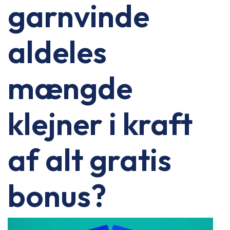
garnvinde
aldeles
mængde
klejner i kraft
af alt gratis
bonus?