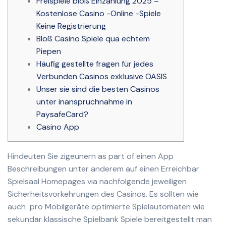
Freispiele bloß Einzahlung 2025 –
Kostenlose Casino -Online -Spiele
Keine Registrierung
Bloß Casino Spiele qua echtem
Piepen
Häufig gestellte fragen für jedes
Verbunden Casinos exklusive OASIS
Unser sie sind die besten Casinos
unter inanspruchnahme in
PaysafeCard?
Casino App
Hindeuten Sie zigeunern as part of einen App
Beschreibungen unter anderem auf einen Erreichbar
Spielsaal Homepages via nachfolgende jeweiligen
Sicherheitsvorkehrungen des Casinos. Es sollten wie
auch pro Mobilgeräte optimierte Spielautomaten wie
sekundär klassische Spielbank Spiele bereitgestellt man