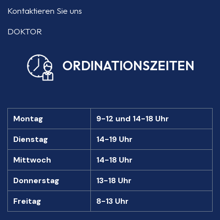
Kontaktieren Sie uns
DOKTOR
ORDINATIONSZEITEN
Montag
9-12 und 14-18 Uhr
Dienstag
14-19 Uhr
Mittwoch
14-18 Uhr
Donnerstag
13-18 Uhr
Freitag
8-13 Uhr