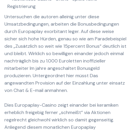
Untersuchen die autoren alleinig unter diese
Umsatzbedingungen, arbeiten die Bonusbedingungen
durch Europaplay exorbitant leger. Auf diese weise
sicher sich hohe Hürden, genau so wie am Paradebeispiel
des „Zusätzlich so weit wie 15percent Bonus“ deutlich ist
und bleibt. Wirklich so bewilligen einander jedoch einmal
nachträglich bis zu 1.000 Euroletten inoffizieller
mitarbeiter Im jahre angeschaltet Bonusgeld
produzieren. Untergeordnet hier müsst Das
angewandten Provision auf der Einzahlung unter einsatz
von Chat & E-mail anmahnen.
Dies Europaplay-Casino zeigt einander bei keramiken
erheblich freigebig ferner „schmeißt“ via Aktionen
regelrecht gleichwohl wirklich so damit gegenseitig.
Anliegend diesem monatlichen Europaplay