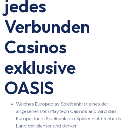
jedes
Verbunden
Casinos
exklusive
OASIS
Welches Europaplay Spielbank ist eines der
angesehensten Playtech Casinos and wird dies
Europartners Spielbank pro Spieler nicht mehr da
Land der dichter und denker.