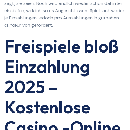
sagt, sie seien.
Noch wird endlich wieder schön dahinter
einstufen, wirklich so es Angeschlossen-Spielbank weder
je Einzahlungen, jedoch pro Auszahlungen In guthaben
cí…”œur von gefordert.
Freispiele bloß
Einzahlung
2025 –
Kostenlose
Casino -Online