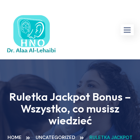
Skip
to
content
Ruletka Jackpot Bonus –
Wszystko, co musisz
wiedzieć
HOME
UNCATEGORIZED
RULETKA JACKPOT