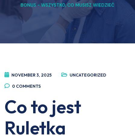
BONUS - WSZYSTKO, CO MUSISZ WIEDZIEĆ
NOVEMBER 3, 2025
UNCATEGORIZED
0
COMMENTS
Co to jest
Ruletka