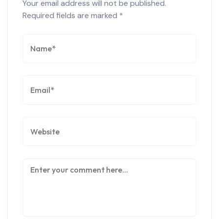
Your email address will not be published.
Required fields are marked
*