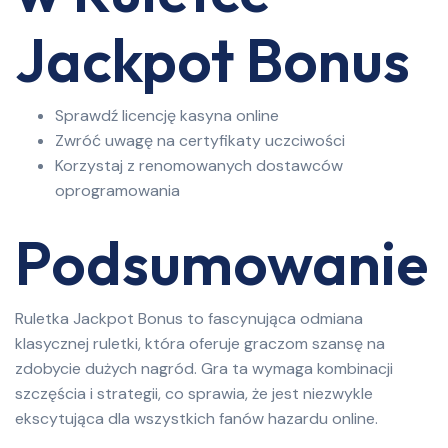
Jackpot Bonus
Sprawdź licencję kasyna online
Zwróć uwagę na certyfikaty uczciwości
Korzystaj z renomowanych dostawców
oprogramowania
Podsumowanie
Ruletka Jackpot Bonus to fascynująca odmiana
klasycznej ruletki, która oferuje graczom szansę na
zdobycie dużych nagród. Gra ta wymaga kombinacji
szczęścia i strategii, co sprawia, że jest niezwykle
ekscytująca dla wszystkich fanów hazardu online.