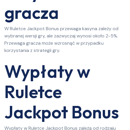
gracza
W Ruletce Jackpot Bonus przewaga kasyna zależy od
wybranej wersji gry, ale zazwyczaj wynosi około 2-5%.
Przewaga gracza może wzrosnąć w przypadku
korzystania z strategii gry.
Wypłaty w
Ruletce
Jackpot Bonus
Wypłaty w Ruletce Jackpot Bonus zależą od rodzaju