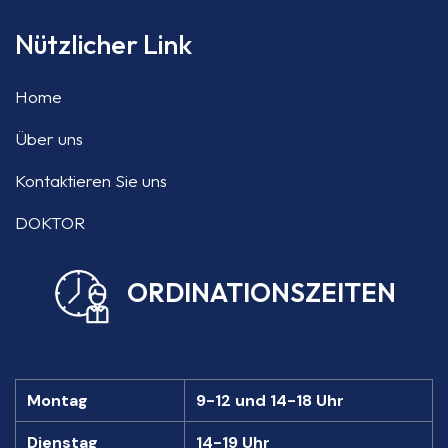
Nützlicher Link
Home
Über uns
Kontaktieren Sie uns
DOKTOR
ORDINATIONSZEITEN
Montag
9-12 und 14-18 Uhr
Dienstag
14-19 Uhr