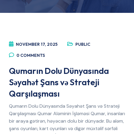
NOVEMBER 17, 2025
PUBLIC
0
COMMENTS
Qumarın Dolu Dünyasında
Səyahət Şans və Strateji
Qarşılaşması
Qumarın Dolu Dünyasında Səyahət Şans və Strateji
Qarşılaşması Qumar Aləminin İşləməsi Qumar, insanları
bir araya gətirən, həyəcan dolu bir dünyadır. Bu aləm,
şans oyunları, kart oyunları və digər müxtəlif sərfəli