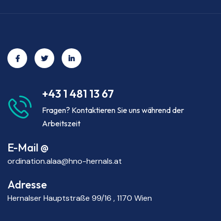
+43 1 481 13 67
Fragen? Kontaktieren Sie uns während der
Arbeitszeit
E-Mail @
ordination.alaa@hno-hernals.at
Adresse
Hernalser Hauptstraße 99/16 , 1170 Wien