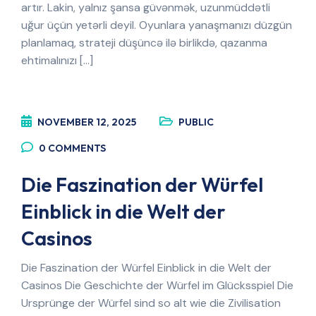
artır. Lakin, yalnız şansa güvənmək, uzunmüddətli
uğur üçün yetərli deyil. Oyunlara yanaşmanızı düzgün
planlamaq, strateji düşüncə ilə birlikdə, qazanma
ehtimalınızı […]
NOVEMBER 12, 2025
PUBLIC
0
COMMENTS
Die Faszination der Würfel
Einblick in die Welt der
Casinos
Die Faszination der Würfel Einblick in die Welt der
Casinos Die Geschichte der Würfel im Glücksspiel Die
Ursprünge der Würfel sind so alt wie die Zivilisation