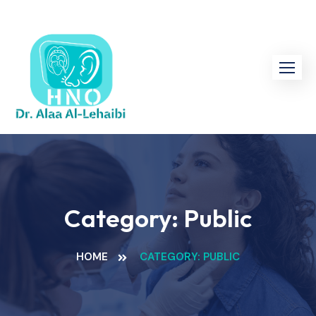
Skip
to
content
Category:
Public
HOME
CATEGORY: PUBLIC